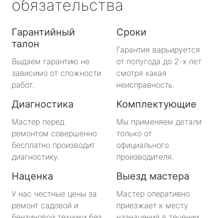
обязательства
Гарантийный
Сроки
талон
Гарантия варьируется
Выдаем гарантию не
от полугода до 2-х лет
зависимо от сложности
смотря какая
работ.
неисправность.
Диагностика
Комплектующие
Мастер перед
Мы применяем детали
ремонтом совершенно
только от
бесплатно производит
официального
диагностику.
производителя.
Наценка
Выезд мастера
У нас честные цены за
Мастер оперативно
ремонт садовой и
приезжает к месту
бензиновой техники без
назначения в течении