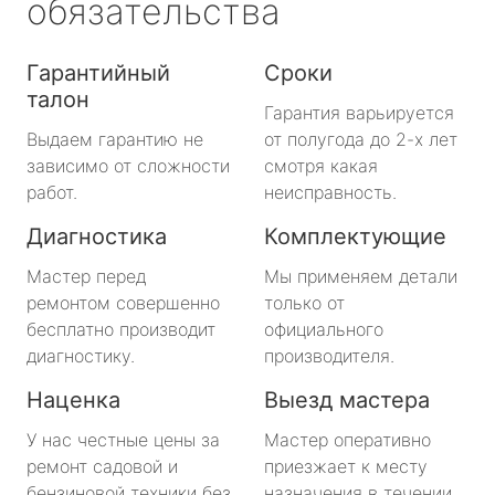
обязательства
Гарантийный
Сроки
талон
Гарантия варьируется
Выдаем гарантию не
от полугода до 2-х лет
зависимо от сложности
смотря какая
работ.
неисправность.
Диагностика
Комплектующие
Мастер перед
Мы применяем детали
ремонтом совершенно
только от
бесплатно производит
официального
диагностику.
производителя.
Наценка
Выезд мастера
У нас честные цены за
Мастер оперативно
ремонт садовой и
приезжает к месту
бензиновой техники без
назначения в течении