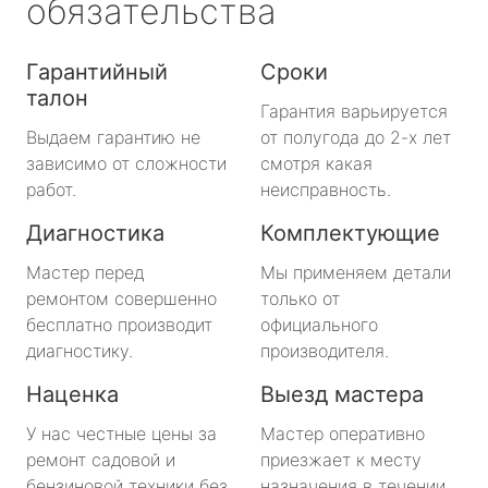
обязательства
Гарантийный
Сроки
талон
Гарантия варьируется
Выдаем гарантию не
от полугода до 2-х лет
зависимо от сложности
смотря какая
работ.
неисправность.
Диагностика
Комплектующие
Мастер перед
Мы применяем детали
ремонтом совершенно
только от
бесплатно производит
официального
диагностику.
производителя.
Наценка
Выезд мастера
У нас честные цены за
Мастер оперативно
ремонт садовой и
приезжает к месту
бензиновой техники без
назначения в течении