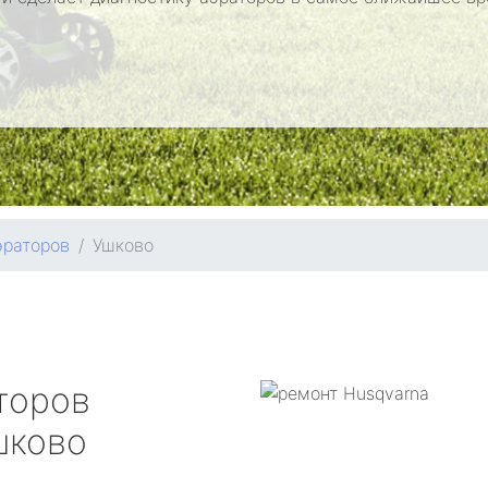
эраторов
Ушково
торов
ково