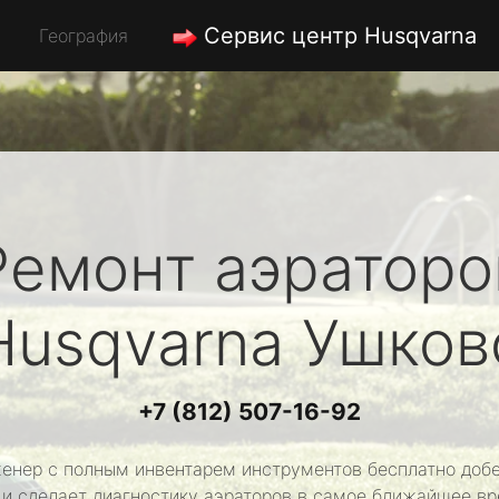
Сервис центр Husqvarna
География
Ремонт аэраторо
Husqvarna
Ушков
+7 (812) 507-16-92
енер с полным инвентарем инструментов бесплатно добе
 и сделает диагностику аэраторов в самое ближайшее вр