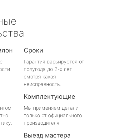
ные
ьства
алон
Сроки
е
Гарантия варьируется от
ости
полугода до 2-х лет
смотря какая
неисправность.
Комплектующие
онтом
Мы применяем детали
тно
только от официального
тику.
производителя.
Выезд мастера