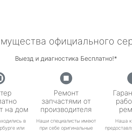
мущества официального се
Выезд и диагностика Бесплатно!*
тер
Ремонт
Гаран
латно
запчастями от
рабо
т на дом
производителя
рем
аходились в
Наши специалисты имеют
Наша к
рбурге или
при себе оригинальные
предоставл