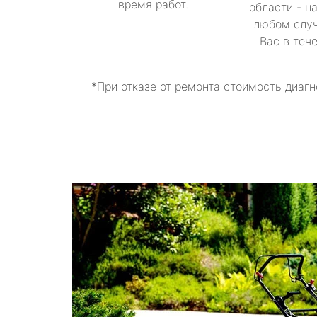
время работ.
области - н
любом случ
Вас в теч
*При отказе от ремонта стоимость диагн