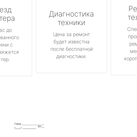
Ре
езд
Диагностика
те
тера
техники
Спе
ас до
Цена за ремонт
про
ованного
будет известна
ре
ени с
после бесплатной
ме
вяжется
диагностики.
корот
тер.