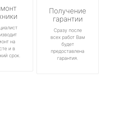
монт
Получение
хники
гарантии
циалист
Сразу после
изводит
всех работ Вам
монт на
будет
сте и в
предоставлена
кий срок.
гарантия.