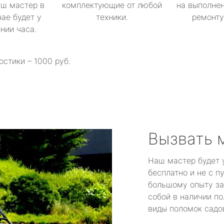
аш мастер в
комплектующие от любой
на выполнен
ае будет у
техники.
ремонту 
ении часа.
остики – 1000 руб.
Вызвать 
Наш мастер будет 
бесплатно и не с п
большому опыту за
собой в наличии по
виды поломок садов