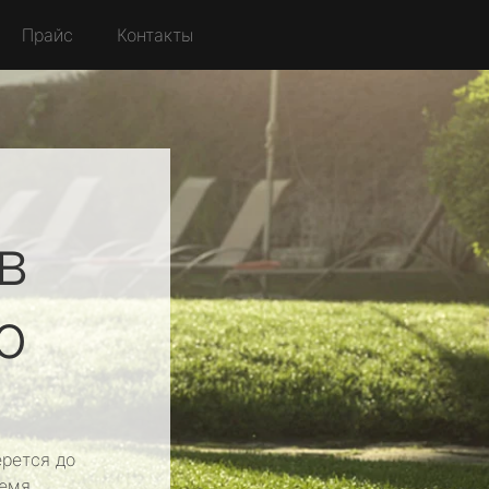
Прайс
Контакты
в
о
рется до
емя.