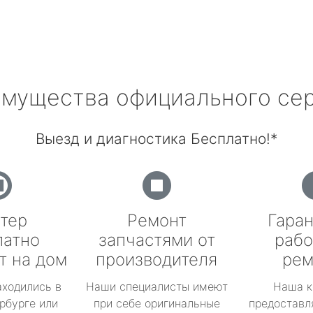
мущества официального се
Выезд и диагностика Бесплатно!*
тер
Ремонт
Гаран
латно
запчастями от
рабо
т на дом
производителя
рем
аходились в
Наши специалисты имеют
Наша к
рбурге или
при себе оригинальные
предоставл