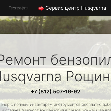
Сервис центр Husqvarna
География
Ремонт бензопи
Husqvarna
Рощин
+7 (812) 507-16-92
енер с полным инвентарем инструментов бесплатно добе
 и сделает диагностику бензопил в самое ближайшее вр