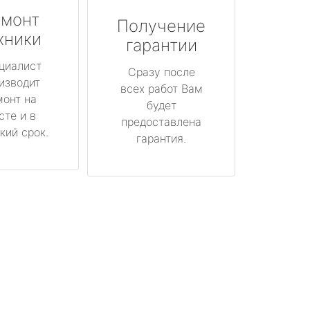
монт
Получение
хники
гарантии
циалист
Сразу после
изводит
всех работ Вам
монт на
будет
сте и в
предоставлена
кий срок.
гарантия.