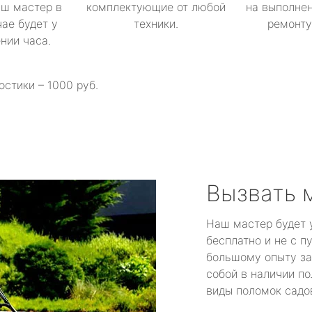
аш мастер в
комплектующие от любой
на выполнен
ае будет у
техники.
ремонту 
ении часа.
остики – 1000 руб.
Вызвать 
Наш мастер будет 
бесплатно и не с п
большому опыту за
собой в наличии по
виды поломок садов