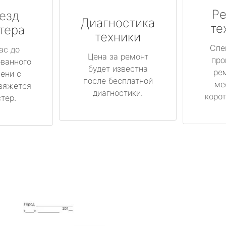
Ре
езд
Диагностика
те
тера
техники
Спе
ас до
Цена за ремонт
про
ованного
будет известна
ре
ени с
после бесплатной
ме
вяжется
диагностики.
корот
тер.