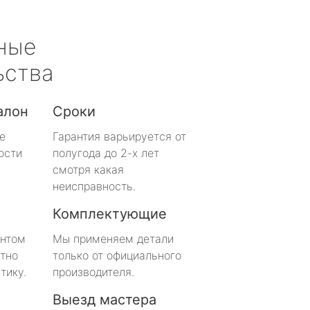
ные
ьства
алон
Сроки
е
Гарантия варьируется от
ости
полугода до 2-х лет
смотря какая
неисправность.
Комплектующие
онтом
Мы применяем детали
тно
только от официального
тику.
производителя.
Выезд мастера