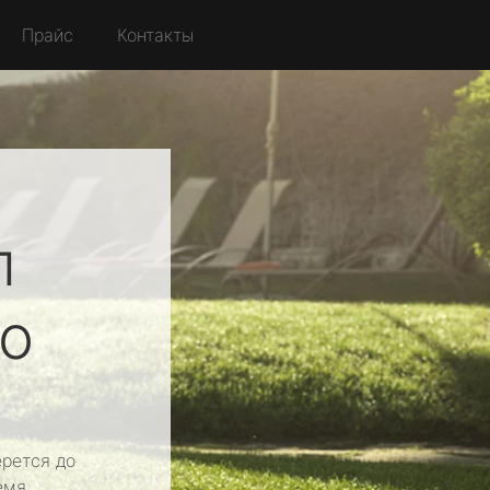
Прайс
Контакты
л
о
рется до
емя.