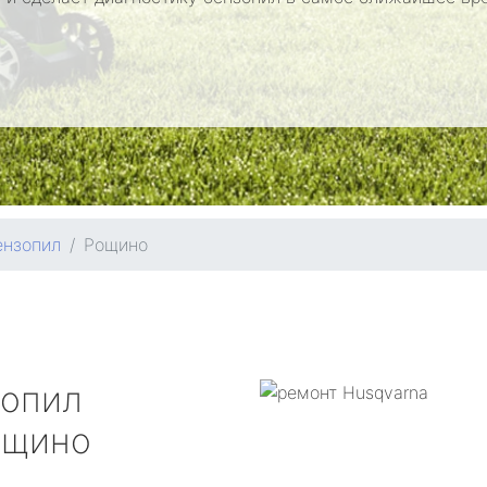
ензопил
Рощино
зопил
щино