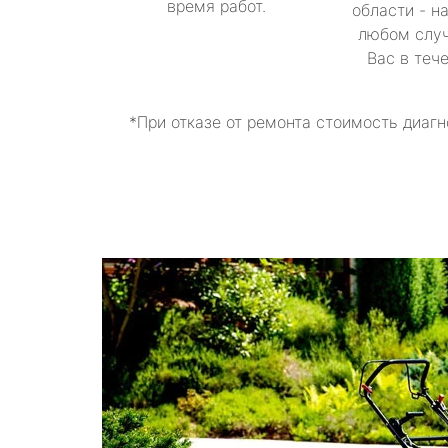
время работ.
области - н
любом случ
Вас в теч
*При отказе от ремонта стоимость диагн