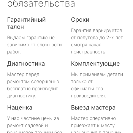
обязательства
Гарантийный
Сроки
талон
Гарантия варьируется
Выдаем гарантию не
от полугода до 2-х лет
зависимо от сложности
смотря какая
работ.
неисправность.
Диагностика
Комплектующие
Мастер перед
Мы применяем детали
ремонтом совершенно
только от
бесплатно производит
официального
диагностику.
производителя.
Наценка
Выезд мастера
У нас честные цены за
Мастер оперативно
ремонт садовой и
приезжает к месту
бензиновой техники без
назначения в течении