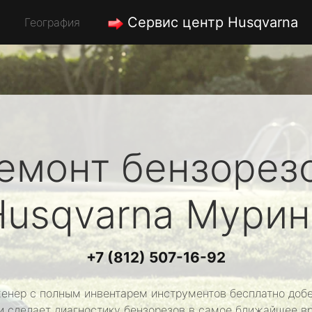
Сервис центр Husqvarna
География
емонт бензорез
Husqvarna
Мурин
+7 (812) 507-16-92
енер с полным инвентарем инструментов бесплатно добе
и сделает диагностику бензорезов в самое ближайшее в