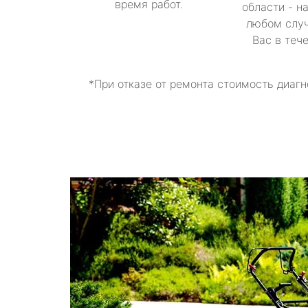
время работ.
области - н
любом случ
Вас в теч
*При отказе от ремонта стоимость диагн