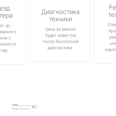
Ре
езд
Диагностика
те
тера
техники
Спе
ас до
Цена за ремонт
про
ованного
будет известна
ре
ени с
после бесплатной
ме
вяжется
диагностики.
корот
тер.