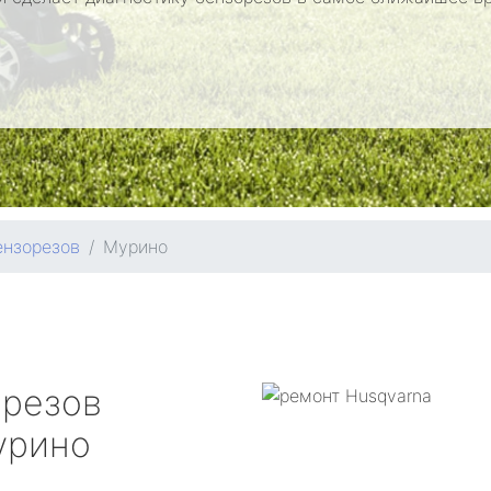
ензорезов
Мурино
орезов
рино