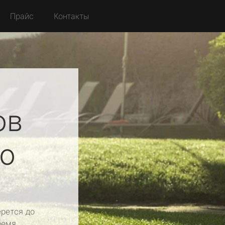
Прайс
Контакты
ов
о
рется до
ремя.