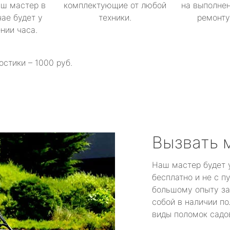
аш мастер в
комплектующие от любой
на выполнен
ае будет у
техники.
ремонту 
ении часа.
остики – 1000 руб.
Вызвать 
Наш мастер будет 
бесплатно и не с п
большому опыту за
собой в наличии по
виды поломок садов