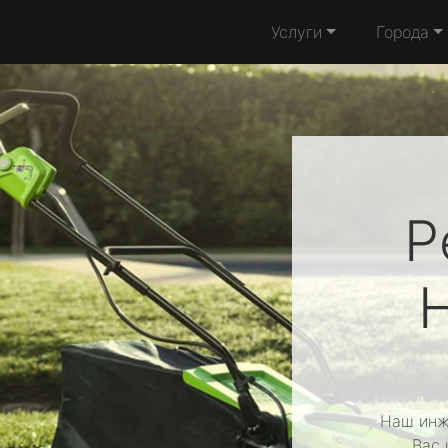
Услуги
Города
Р
Наш инж
Вас 