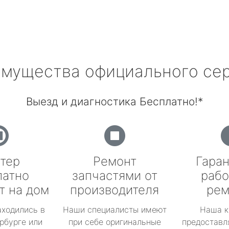
мущества официального се
Выезд и диагностика Бесплатно!*
тер
Ремонт
Гаран
латно
запчастями от
рабо
т на дом
производителя
рем
аходились в
Наши специалисты имеют
Наша к
рбурге или
при себе оригинальные
предоставл