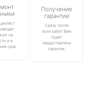
монт
Получение
хники
гарантии
циалист
Сразу после
изводит
всех работ Вам
монт на
будет
сте и в
предоставлена
кий срок.
гарантия.