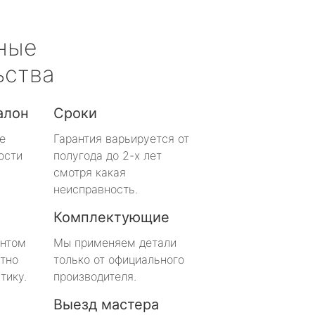
ные
ьства
алон
Сроки
е
Гарантия варьируется от
ости
полугода до 2-х лет
смотря какая
неисправность.
Комплектующие
онтом
Мы применяем детали
тно
только от официального
тику.
производителя.
Выезд мастера