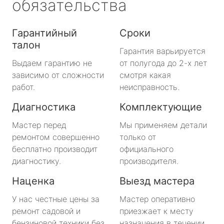
обязательства
Гарантийный
Сроки
талон
Гарантия варьируется
Выдаем гарантию не
от полугода до 2-х лет
зависимо от сложности
смотря какая
работ.
неисправность.
Диагностика
Комплектующие
Мастер перед
Мы применяем детали
ремонтом совершенно
только от
бесплатно производит
официального
диагностику.
производителя.
Наценка
Выезд мастера
У нас честные цены за
Мастер оперативно
ремонт садовой и
приезжает к месту
бензиновой техники без
назначения в течении