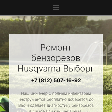
Ремонт
бензорезов
Husqvarna
Выборг
+7 (812) 507-16-92
Наш инженер с полным инвентарем
инструментов бесплатно доберется до
Вас и сделает диагностику бензорезов
в самое ближайшее время.