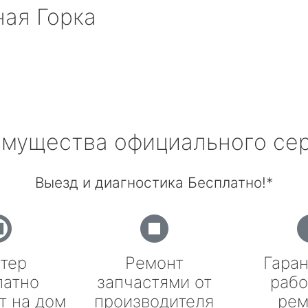
ая Горка
мущества официального се
Выезд и диагностика Бесплатно!*
тер
Ремонт
Гаран
латно
запчастями от
рабо
т на дом
производителя
рем