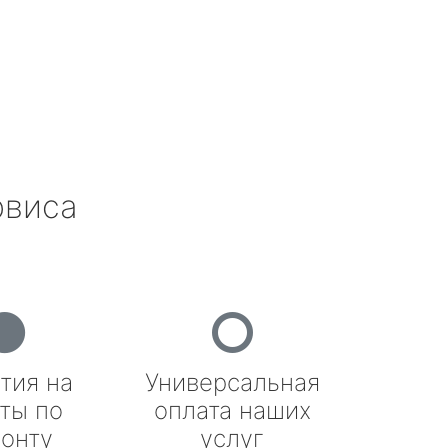
рвиса
тия на
Универсальная
ты по
оплата наших
онту
услуг