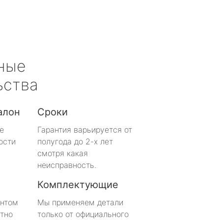
ные
ьства
алон
Сроки
е
Гарантия варьируется от
ости
полугода до 2-х лет
смотря какая
неисправность.
Комплектующие
онтом
Мы применяем детали
тно
только от официального