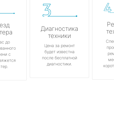
Ре
езд
Диагностика
те
тера
техники
Спе
ас до
Цена за ремонт
про
ованного
будет известна
ре
ени с
после бесплатной
ме
вяжется
диагностики.
корот
тер.