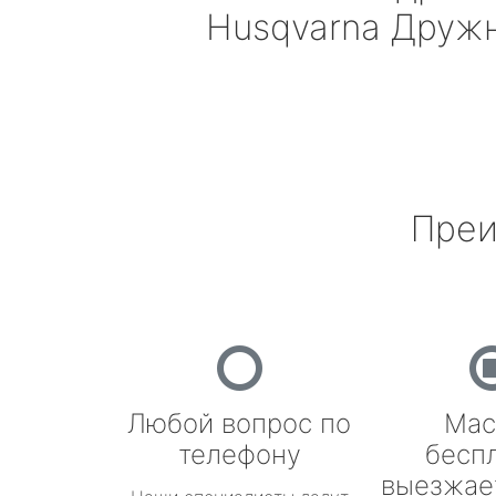
Husqvarna
Дружн
Преи
Любой вопрос по
Мас
телефону
бесп
выезжае