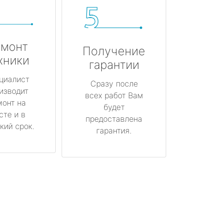
монт
Получение
хники
гарантии
циалист
Сразу после
изводит
всех работ Вам
монт на
будет
сте и в
предоставлена
кий срок.
гарантия.