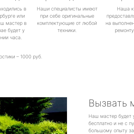
аходились в
Наши специалисты имеют
Наша к
рбурге или
при себе оригинальные
предоставл
аш мастер в
комплектующие от любой
на выполнен
ае будет у
техники.
ремонту 
ении часа.
остики – 1000 руб.
Вызвать 
Наш мастер будет 
бесплатно и не с п
большому опыту за