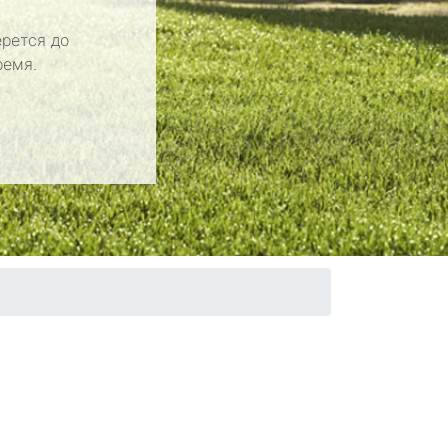
рется до
ремя.