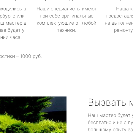
аходились в
Наши специалисты имеют
Наша к
рбурге или
при себе оригинальные
предоставл
аш мастер в
комплектующие от любой
на выполнен
ае будет у
техники.
ремонту 
ении часа.
остики – 1000 руб.
Вызвать 
Наш мастер будет 
бесплатно и не с п
большому опыту за