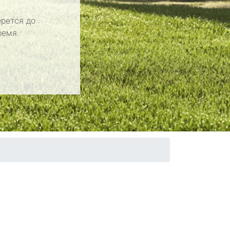
рется до
ремя.