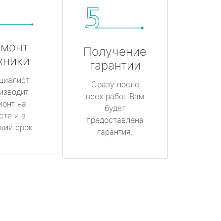
монт
Получение
хники
гарантии
циалист
Сразу после
изводит
всех работ Вам
монт на
будет
сте и в
предоставлена
кий срок.
гарантия.