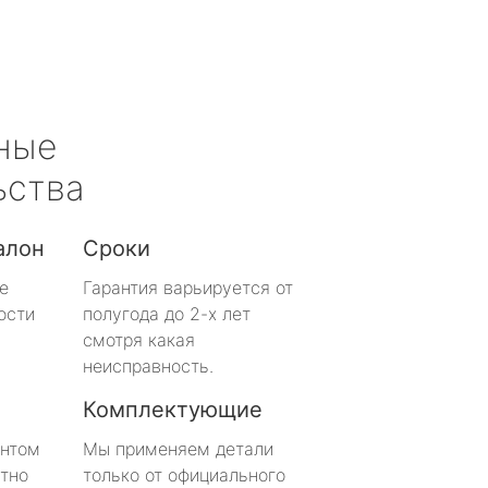
ные
ьства
алон
Сроки
е
Гарантия варьируется от
ости
полугода до 2-х лет
смотря какая
неисправность.
Комплектующие
онтом
Мы применяем детали
тно
только от официального