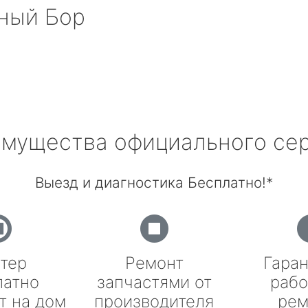
ный Бор
мущества официального се
Выезд и диагностика Бесплатно!*
тер
Ремонт
Гаран
латно
запчастями от
рабо
т на дом
производителя
рем