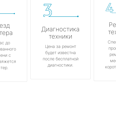
Ре
езд
Диагностика
те
тера
техники
Спе
ас до
Цена за ремонт
про
ованного
будет известна
ре
ени с
после бесплатной
ме
вяжется
диагностики.
корот
тер.