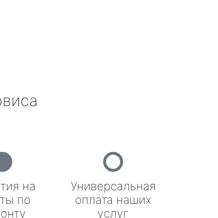
рвиса
тия на
Универсальная
ты по
оплата наших
онту
услуг