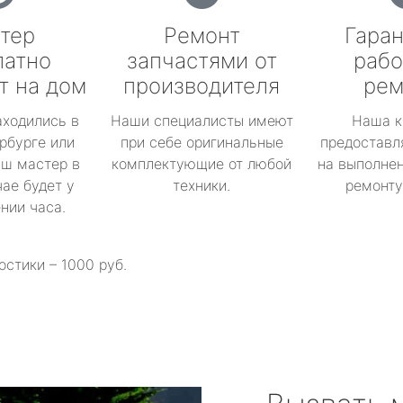
тер
Ремонт
Гаран
латно
запчастями от
рабо
т на дом
производителя
рем
аходились в
Наши специалисты имеют
Наша к
рбурге или
при себе оригинальные
предоставл
аш мастер в
комплектующие от любой
на выполнен
ае будет у
техники.
ремонту 
ении часа.
остики – 1000 руб.