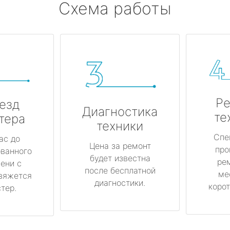
Схема работы
Ре
езд
Диагностика
те
тера
техники
Спе
ас до
Цена за ремонт
про
ованного
будет известна
ре
ени с
после бесплатной
ме
вяжется
диагностики.
корот
тер.