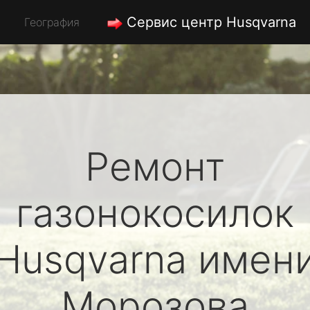
Сервис центр Husqvarna
География
Ремонт
газонокосилок
Husqvarna
имен
Морозова