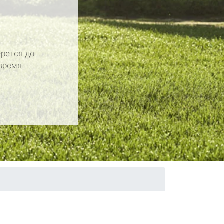
рется до
время.