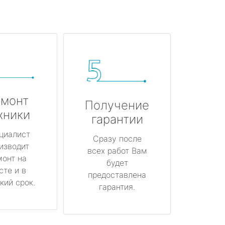
монт
Получение
хники
гарантии
циалист
Сразу после
изводит
всех работ Вам
монт на
будет
сте и в
предоставлена
кий срок.
гарантия.