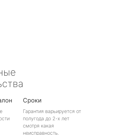
ные
ьства
алон
Сроки
е
Гарантия варьируется от
ости
полугода до 2-х лет
смотря какая
неисправность.