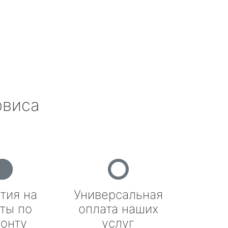
рвиса
тия на
Универсальная
ты по
оплата наших
онту
услуг