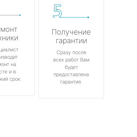
монт
Получение
хники
гарантии
циалист
Сразу после
изводит
всех работ Вам
монт на
будет
сте и в
предоставлена
кий срок.
гарантия.