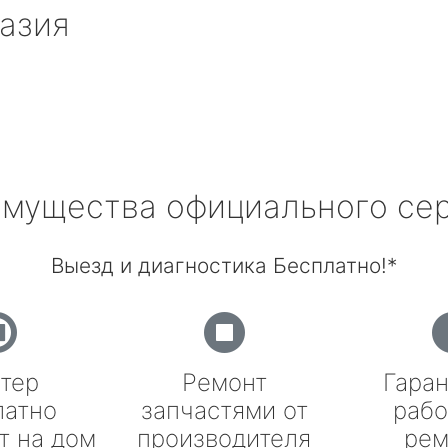
азия
мущества официального се
Выезд и диагностика Бесплатно!*
тер
Ремонт
Гаран
латно
запчастями от
рабо
т на дом
производителя
рем