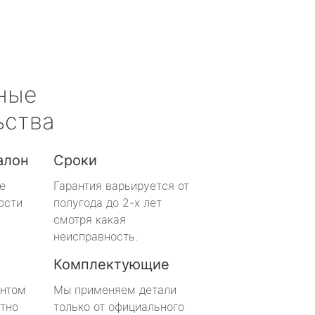
ные
ьства
алон
Сроки
е
Гарантия варьируется от
ости
полугода до 2-х лет
смотря какая
неисправность.
Комплектующие
онтом
Мы применяем детали
тно
только от официального