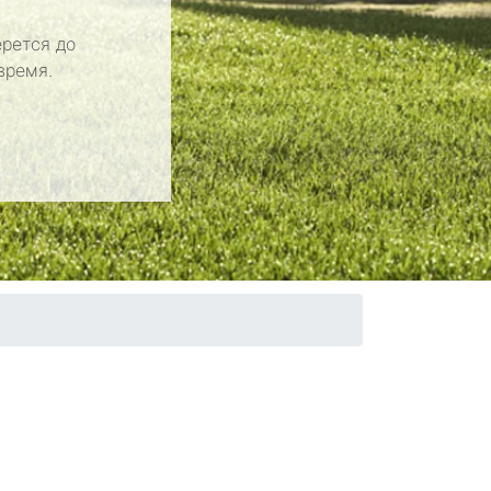
рется до
время.