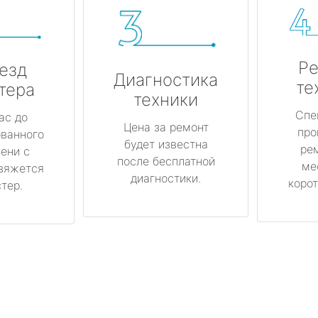
Ре
езд
Диагностика
те
тера
техники
Спе
ас до
Цена за ремонт
про
ованного
будет известна
ре
ени с
после бесплатной
ме
вяжется
диагностики.
корот
тер.