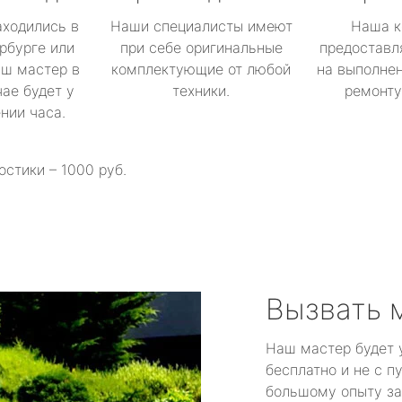
аходились в
Наши специалисты имеют
Наша к
рбурге или
при себе оригинальные
предоставл
аш мастер в
комплектующие от любой
на выполнен
ае будет у
техники.
ремонту 
ении часа.
остики – 1000 руб.
Вызвать 
Наш мастер будет 
бесплатно и не с п
большому опыту за