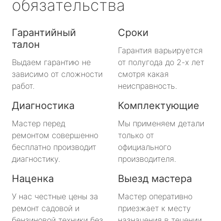
обязательства
Гарантийный
Сроки
талон
Гарантия варьируется
Выдаем гарантию не
от полугода до 2-х лет
зависимо от сложности
смотря какая
работ.
неисправность.
Диагностика
Комплектующие
Мастер перед
Мы применяем детали
ремонтом совершенно
только от
бесплатно производит
официального
диагностику.
производителя.
Наценка
Выезд мастера
У нас честные цены за
Мастер оперативно
ремонт садовой и
приезжает к месту
бензиновой техники без
назначения в течении