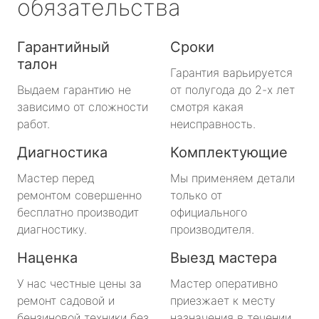
обязательства
Гарантийный
Сроки
талон
Гарантия варьируется
Выдаем гарантию не
от полугода до 2-х лет
зависимо от сложности
смотря какая
работ.
неисправность.
Диагностика
Комплектующие
Мастер перед
Мы применяем детали
ремонтом совершенно
только от
бесплатно производит
официального
диагностику.
производителя.
Наценка
Выезд мастера
У нас честные цены за
Мастер оперативно
ремонт садовой и
приезжает к месту
бензиновой техники без
назначения в течении