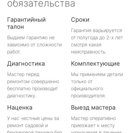
обязательства
Гарантийный
Сроки
талон
Гарантия варьируется
Выдаем гарантию не
от полугода до 2-х лет
зависимо от сложности
смотря какая
работ.
неисправность.
Диагностика
Комплектующие
Мастер перед
Мы применяем детали
ремонтом совершенно
только от
бесплатно производит
официального
диагностику.
производителя.
Наценка
Выезд мастера
У нас честные цены за
Мастер оперативно
ремонт садовой и
приезжает к месту
бензиновой техники без
назначения в течении