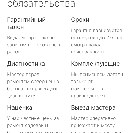
обязательства
Гарантийный
Сроки
талон
Гарантия варьируется
Выдаем гарантию не
от полугода до 2-х лет
зависимо от сложности
смотря какая
работ.
неисправность.
Диагностика
Комплектующие
Мастер перед
Мы применяем детали
ремонтом совершенно
только от
бесплатно производит
официального
диагностику.
производителя.
Наценка
Выезд мастера
У нас честные цены за
Мастер оперативно
ремонт садовой и
приезжает к месту
бензиновой техники без
назначения в течении