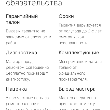
обязательства
Гарантийный
Сроки
талон
Гарантия варьируется
Выдаем гарантию не
от полугода до 2-х лет
зависимо от сложности
смотря какая
работ.
неисправность.
Диагностика
Комплектующие
Мастер перед
Мы применяем детали
ремонтом совершенно
только от
бесплатно производит
официального
диагностику.
производителя.
Наценка
Выезд мастера
У нас честные цены за
Мастер оперативно
ремонт садовой и
приезжает к месту
бензиновой техники без
назначения в течении