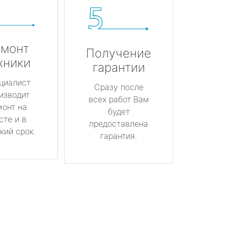
монт
Получение
хники
гарантии
циалист
Сразу после
изводит
всех работ Вам
монт на
будет
сте и в
предоставлена
кий срок.
гарантия.