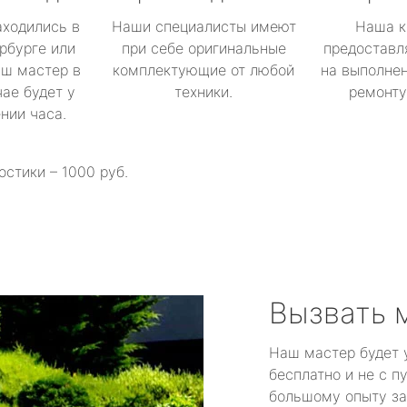
аходились в
Наши специалисты имеют
Наша к
рбурге или
при себе оригинальные
предоставл
аш мастер в
комплектующие от любой
на выполнен
ае будет у
техники.
ремонту 
ении часа.
остики – 1000 руб.
Вызвать 
Наш мастер будет 
бесплатно и не с п
большому опыту за