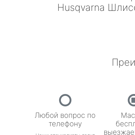
Husqvarna
Шлисс
Преи
Любой вопрос по
Мас
телефону
бесп
выезжае