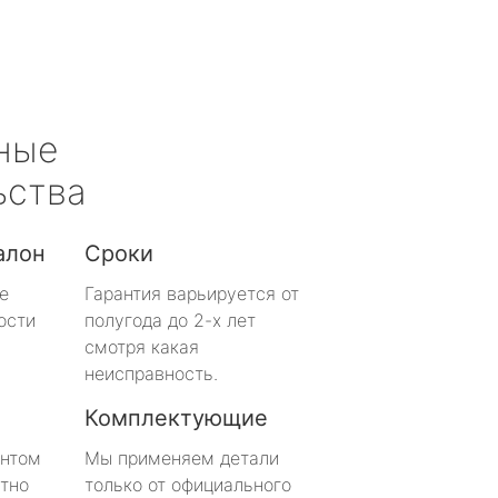
ные
ьства
алон
Сроки
е
Гарантия варьируется от
ости
полугода до 2-х лет
смотря какая
неисправность.
Комплектующие
онтом
Мы применяем детали
тно
только от официального