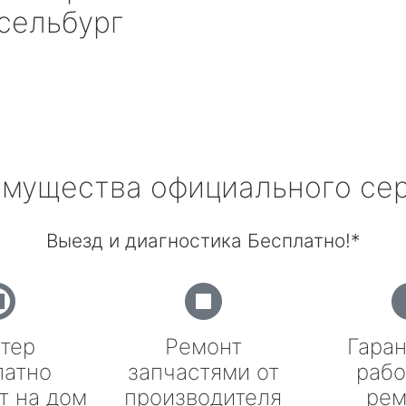
ельбург
мущества официального се
Выезд и диагностика Бесплатно!*
тер
Ремонт
Гаран
латно
запчастями от
рабо
т на дом
производителя
рем