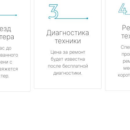
Ре
езд
Диагностика
те
тера
техники
Спе
ас до
Цена за ремонт
про
ованного
будет известна
ре
ени с
после бесплатной
ме
вяжется
диагностики.
корот
тер.