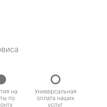
рвиса
тия на
Универсальная
ты по
оплата наших
онту
услуг